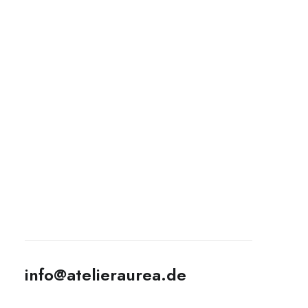
DESTINATIONS
Jede Destination erzählt ihre eigene Geschichte
und ist geprägt von einzigartiger Architektur,
info@atelieraurea.de
beeindruckenden Landschaften und einer
unverwechselbaren Atmosphäre. Ich habe für Euch