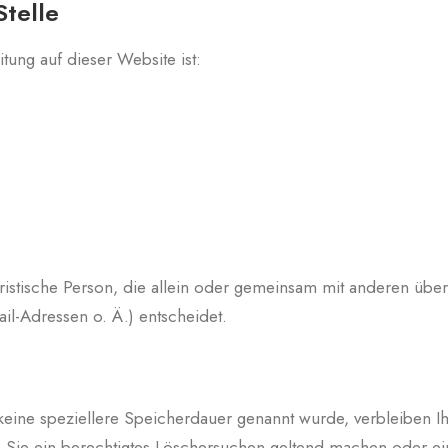
Stelle
itung auf dieser Website ist:
 juristische Person, die allein oder gemeinsam mit anderen üb
l-Adressen o. Ä.) entscheidet.
 keine speziellere Speicherdauer genannt wurde, verbleiben 
n Sie ein berechtigtes Löschersuchen geltend machen oder ei